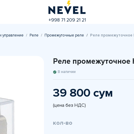
+998 71 209 21 21
и управление
Реле
Промежуточные реле
Реле промежуточное
Реле промежуточное 
В наличии
39 800 сум
(цена без НДС)
кол-во