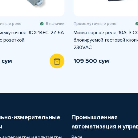
чные реле
В наличии
Промежуточные реле
межуточное JQX-14FC-2Z 5A
Миниатюрное реле, 10А, 3 CO
с розеткой
блокируемой тестовой кнопк
230VAC
 сум
109 500 сум
льно-измерительные
Промышленная
ы
автоматизация и упра
 амперметры и вольтметры
Реле