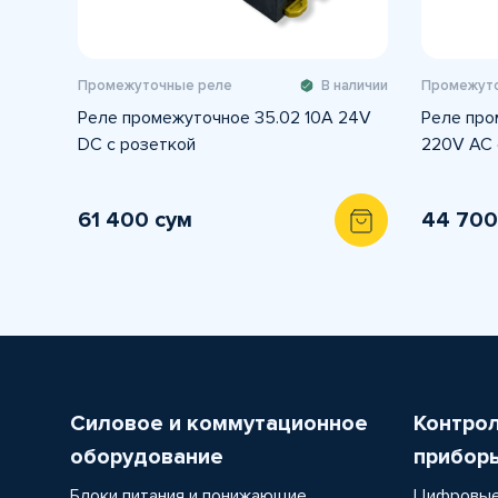
Промежуточные реле
В наличии
Промежуто
Реле промежуточное 35.02 10A 24V
Реле про
DC с розеткой
220V AC 
61 400 сум
44 700
Силовое и коммутационное
Контро
оборудование
прибор
Блоки питания и понижающие
Цифровые