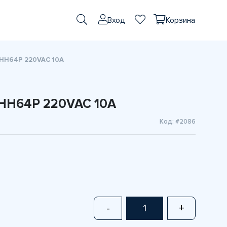
Вход
Корзина
 HH64P 220VAC 10A
HH64P 220VAC 10A
Код: #2086
-
+