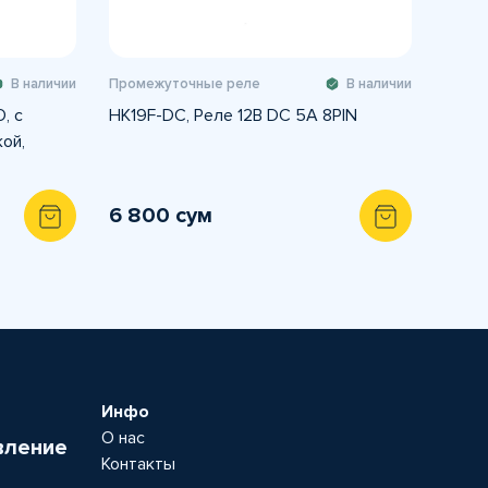
В наличии
Промежуточные реле
В наличии
, с
HK19F-DC, Реле 12В DC 5A 8PIN
ой,
6 800 сум
Инфо
О нас
вление
Контакты