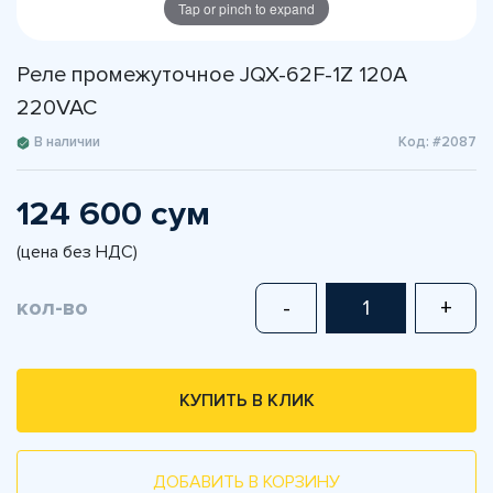
Tap or pinch to expand
Реле промежуточное JQX-62F-1Z 120A
220VAC
В наличии
Код: #2087
124 600 сум
(цена без НДС)
кол-во
-
+
КУПИТЬ В КЛИК
ДОБАВИТЬ В КОРЗИНУ