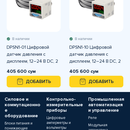
В наличии
В наличии
DPSN1-01 Цифровой
DPSN1-10 Цифровой
датчик давления с
датчик давления с
дисплеем, 12–24 В DC, 2
дисплеем, 12–24 В DC, 2
выхода NPN, диапазон
выхода NPN, диапазон
405 600 сум
405 600 сум
-0.1…+0.1 MPa
-0.1…+1.0 MPa
ДОБАВИТЬ
ДОБАВИТЬ
Силовое и
Контрольно-
Промышленная
коммутационно
измерительные
автоматизация
е
приборы
и управление
оборудование
Цифровые
Реле
амперметры и
Блоки питания и
Модульная
вольтметры
понижающие