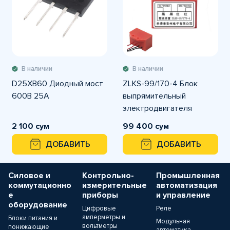
В наличии
В наличии
D25XB60 Диодный мост
ZLKS-99/170-4 Блок
600В 25А
выпрямительный
электродвигателя
(диодный мост красный )
2 100 сум
99 400 сум
ДОБАВИТЬ
ДОБАВИТЬ
Силовое и
Контрольно-
Промышленная
коммутационно
измерительные
автоматизация
е
приборы
и управление
оборудование
Цифровые
Реле
амперметры и
Блоки питания и
Модульная
вольтметры
понижающие