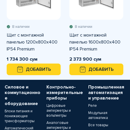
В наличии
В наличии
Щит с монтажной
Щит с монтажной
панелью 1200х800х400
панелью 1600х800х400
IP54 Premium
IP54 Premium
1 734 300 сум
2 373 900 сум
ДОБАВИТЬ
ДОБАВИТЬ
Силовое и
Контрольно-
Промышленная
коммутационно
измерительные
автоматизация
е
приборы
и управление
оборудование
Цифровые
Реле
амперметры и
Блоки питания и
Модульная
вольтметры
понижающие
автоматика
трансформаторы
Аналоговые
Все товары
амперметры и
Автоматический