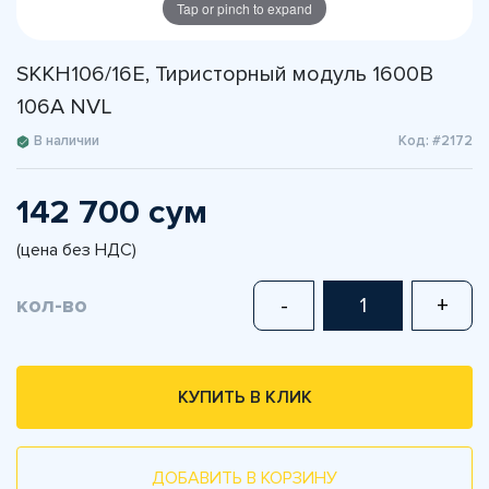
Tap or pinch to expand
SKKH106/16E, Тиристорный модуль 1600В
106А NVL
В наличии
Код: #2172
142 700 сум
(цена без НДС)
кол-во
-
+
КУПИТЬ В КЛИК
ДОБАВИТЬ В КОРЗИНУ