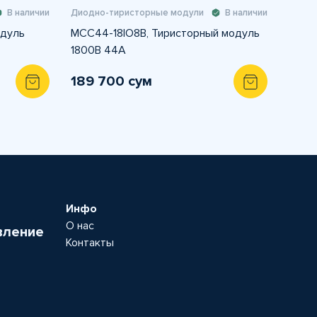
В наличии
Диодно-тиристорные модули
В наличии
одуль
MCC44-18IO8B, Тиристорный модуль
1800В 44А
189 700 сум
Инфо
О нас
вление
Контакты