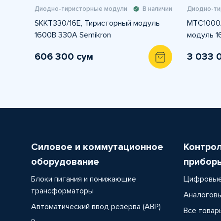
Диодно-тиристорные модули
В наличии
Диодно-ти
SKKT330/16E, Тиристорный модуль
MTC1000A
1600В 330А Semikron
модуль 1
606 300 сум
3 033 
Силовое и коммутационное
Контро
оборудование
прибор
Блоки питания и понижающие
Цифровые
трансформаторы
Аналоговы
Автоматический ввод резерва (АВР)
Все товар