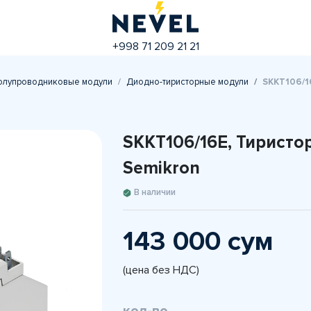
+998 71 209 21 21
олупроводниковые модули
Диодно-тиристорные модули
SKKT106/1
SKKT106/16E, Тиристо
Semikron
В наличии
143 000 сум
(цена без НДС)