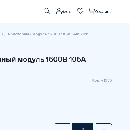
Вход
Корзина
6E, Тиристорный модуль 1600В 106А Semikron
рный модуль 1600В 106А
Код: #1535