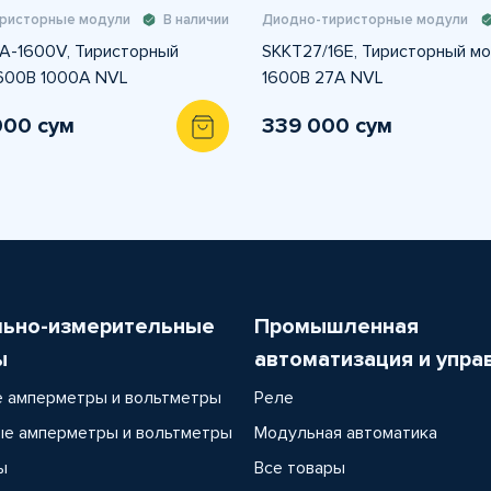
ристорные модули
В наличии
Диодно-тиристорные модули
-1600V, Тиристорный
SKKT27/16E, Тиристорный м
600В 1000A NVL
1600В 27А NVL
000 сум
339 000 сум
льно-измерительные
Промышленная
ы
автоматизация и упра
 амперметры и вольтметры
Реле
е амперметры и вольтметры
Модульная автоматика
ы
Все товары