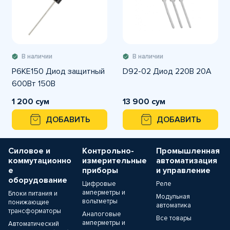
В наличии
В наличии
P6KE150 Диод защитный
D92-02 Диод 220В 20A
600Вт 150В
1 200 сум
13 900 сум
ДОБАВИТЬ
ДОБАВИТЬ
Силовое и
Контрольно-
Промышленная
коммутационно
измерительные
автоматизация
е
приборы
и управление
оборудование
Цифровые
Реле
амперметры и
Блоки питания и
Модульная
вольтметры
понижающие
автоматика
трансформаторы
Аналоговые
Все товары
амперметры и
Автоматический