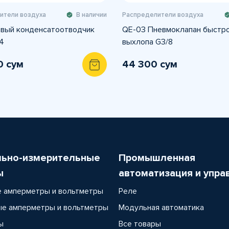
ители воздуха
В наличии
Распределители воздуха
вый конденсатоотводчик
QE-03 Пневмоклапан быстр
4
выхлопа G3/8
0 сум
44 300 сум
льно-измерительные
Промышленная
ы
автоматизация и упра
 амперметры и вольтметры
Реле
е амперметры и вольтметры
Модульная автоматика
ы
Все товары