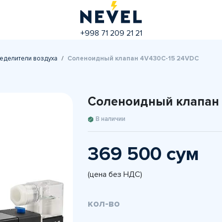
+998 71 209 21 21
еделители воздуха
Соленоидный клапан 4V430C-15 24VDC
Соленоидный клапан
В наличии
369 500 сум
(цена без НДС)
кол-во