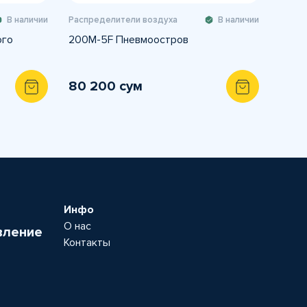
В наличии
Распределители воздуха
В наличии
ого
200M-5F Пневмоостров
80 200 сум
Инфо
О нас
вление
Контакты