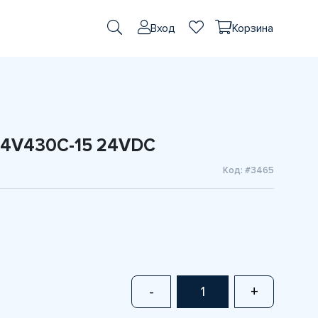
Вход
Корзина
 4V430C-15 24VDC
Код: #3465
-
+