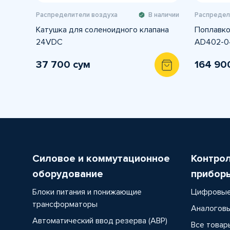
Распределители воздуха
В наличии
Распредел
Катушка для соленоидного клапана
Поплавко
24VDC
AD402-0
37 700 сум
164 90
Силовое и коммутационное
Контро
оборудование
прибор
Блоки питания и понижающие
Цифровые
трансформаторы
Аналоговы
Автоматический ввод резерва (АВР)
Все товар