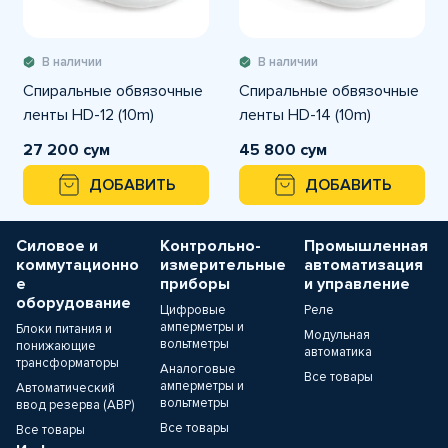
В наличии
В наличии
Спиральные обвязочные
Спиральные обвязочные
ленты HD-12 (10m)
ленты HD-14 (10m)
27 200 сум
45 800 сум
ДОБАВИТЬ
ДОБАВИТЬ
Силовое и
Контрольно-
Промышленная
коммутационно
измерительные
автоматизация
е
приборы
и управление
оборудование
Цифровые
Реле
амперметры и
Блоки питания и
Модульная
вольтметры
понижающие
автоматика
трансформаторы
Аналоговые
Все товары
амперметры и
Автоматический
вольтметры
ввод резерва (АВР)
Все товары
Все товары