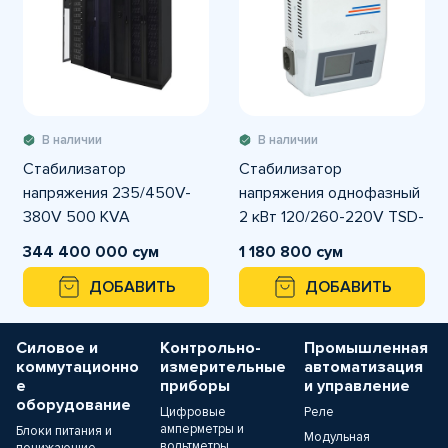
В наличии
В наличии
Стабилизатор
Стабилизатор
напряжения 235/450V-
напряжения однофазный
380V 500 KVA
2 кВт 120/260-220V TSD-
Трехфазный CETINKAYA
2000BA HONLE
344 400 000 сум
1 180 800 сум
ДОБАВИТЬ
ДОБАВИТЬ
Силовое и
Контрольно-
Промышленная
коммутационно
измерительные
автоматизация
е
приборы
и управление
оборудование
Цифровые
Реле
амперметры и
Блоки питания и
Модульная
вольтметры