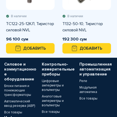
В наличии
В наличии
ТС122-25-12КЛ, Тиристор
Т132-50-10, Тиристор
силовой NVL
силовой NVL
96 100 сум
192 300 сум
ДОБАВИТЬ
ДОБАВИТЬ
Силовое и
Контрольно-
Промышленная
коммутационно
измерительные
автоматизация
е
приборы
и управление
оборудование
Цифровые
Реле
амперметры и
Блоки питания и
Модульная
вольтметры
понижающие
автоматика
трансформаторы
Аналоговые
Все товары
амперметры и
Автоматический
вольтметры
ввод резерва (АВР)
Все товары
Все товары