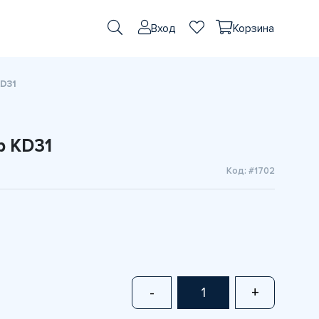
Вход
Корзина
KD31
р KD31
Код: #1702
-
+