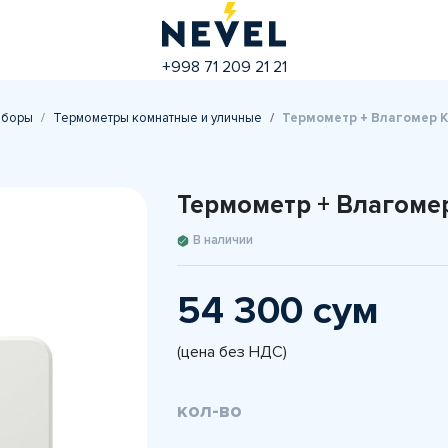
+998 71 209 21 21
иборы
Термометры комнатные и уличные
Термометр + Влагомер 
Термометр + Влагоме
В наличии
54 300 сум
(цена без НДС)
кол-во