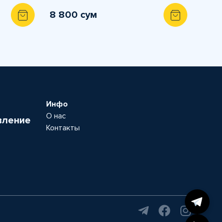
8 800 сум
Инфо
О нас
вление
Контакты