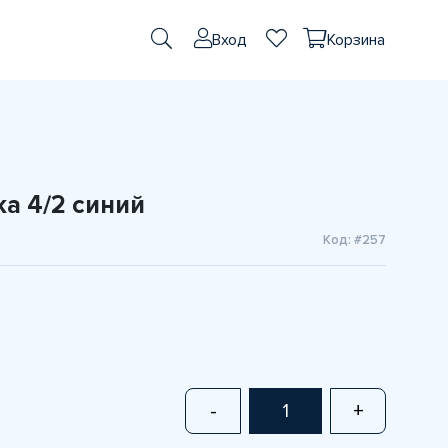
Вход
Корзина
а 4/2 синий
Код: #257
-
+