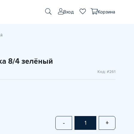
Вход
Корзина
ый
ка 8/4 зелёный
Код: #261
-
+