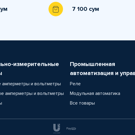
сум
7 100 сум
льно-измерительные
Промышленная
ы
автоматизация и упра
 амперметры и вольтметры
Реле
е амперметры и вольтметры
Модульная автоматика
ы
Все товары