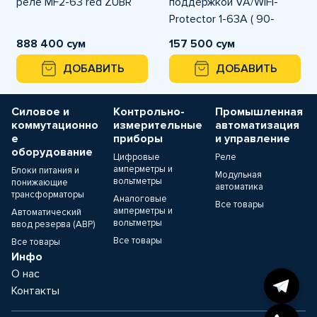
реле MF2-63 red ZUBR
поддержкой VA/WIFI-
Protector 1-63A ( 90-
300VAC )
888 400 сум
157 500 сум
ДОБАВИТЬ
ДОБАВИТЬ
Силовое и
Контрольно-
Промышленная
коммутационно
измерительные
автоматизация
е
приборы
и управление
оборудование
Цифровые
Реле
амперметры и
Блоки питания и
Модульная
вольтметры
понижающие
автоматика
трансформаторы
Аналоговые
Все товары
амперметры и
Автоматический
вольтметры
ввод резерва (АВР)
Все товары
Все товары
Инфо
О нас
Контакты