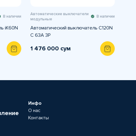
Автоматические выключатели
В наличии
В наличии
модульные
ль iK60N
Автоматический выключатель C120N
C 63A 3P
1 476 000 сум
Инфо
О нас
вление
Контакты