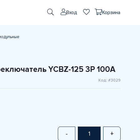
Вход
Корзина
модульные
еключатель YCBZ-125 3Р 100А
Код: #3029
-
+