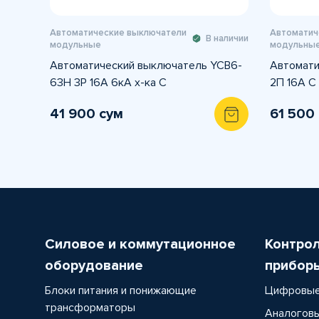
Автоматические выключатели
Автоматич
В наличии
модульные
модульны
Автоматический выключатель YCB6-
Автомати
63H 3P 16A 6кА х-ка С
2П 16А С
41 900 сум
61 500
Силовое и коммутационное
Контро
оборудование
прибор
Блоки питания и понижающие
Цифровые
трансформаторы
Аналоговы