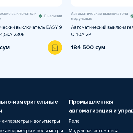
еские выключатели
Автоматические выключатели
В наличии
е
модульные
ческий выключатель EASY 9
Автоматический выключате
 4,5кА 230В
C 40A 2P
 сум
184 500 сум
льно-измерительные
Промышленная
ы
автоматизация и упра
 амперметры и вольтметры
Реле
е амперметры и вольтметры
Модульная автоматика