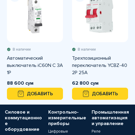
В наличии
В наличии
Автоматический
Трехпозиционный
выключатель iC60N C 3A
переключатель YCBZ-40
1P
2Р 25А
88 600 сум
62 800 сум
ДОБАВИТЬ
ДОБАВИТЬ
Силовое и
Контрольно-
Промышленная
коммутационно
измерительные
автоматизация
е
приборы
и управление
оборудование
Цифровые
Реле