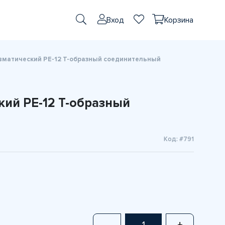
Вход
Корзина
вматический PE-12 T-образный соединительный
кий PE-12 T-образный
Код: #791