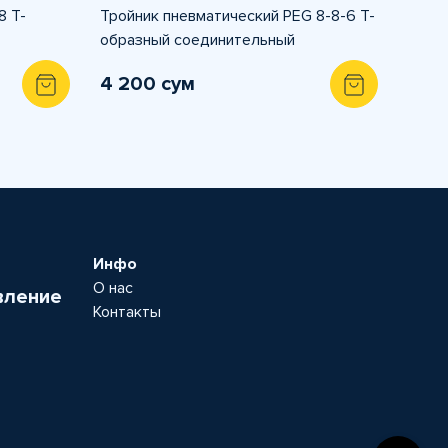
8 T-
Тройник пневматический PEG 8-8-6 T-
образный соединительный
4 200 сум
Инфо
О нас
вление
Контакты