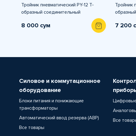
Тройник пневматический PY-12 T-
Тройник 
образный соединительный
образный
8 000 сум
7 200 
Силовое и коммутационное
Контро
оборудование
прибор
Блоки питания и понижающие
Цифровые
трансформаторы
Аналоговы
Автоматический ввод резерва (АВР)
Все товар
Все товары