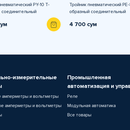
пневматический PY-10 T-
Тройник пневматический PE-
 соединительный
образный соединительный
сум
4 700 сум
льно-измерительные
Промышленная
ы
автоматизация и упра
 амперметры и вольтметры
Реле
е амперметры и вольтметры
Модульная автоматика
ы
Все товары