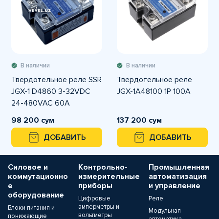
В наличии
В наличии
Твердотельное реле SSR
Твердотельное реле
JGX-1 D4860 3-32VDC
JGX-1A48100 1P 100A
24-480VAC 60А
98 200 сум
137 200 сум
ДОБАВИТЬ
ДОБАВИТЬ
Силовое и
Контрольно-
Промышленная
коммутационно
измерительные
автоматизация
е
приборы
и управление
оборудование
Цифровые
Реле
амперметры и
Блоки питания и
Модульная
вольтметры
понижающие