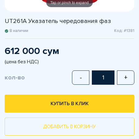
Tap or pinch to expand
UT261A Указатель чередования фаз
В наличии
Код: #1381
612 000 сум
(цена без НДС)
кол-во
-
+
КУПИТЬ В КЛИК
ДОБАВИТЬ В КОРЗИНУ