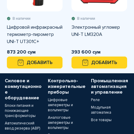
В наличии
В наличии
Цифровой инфракрасный
Электронный угломер
термометр-пирометр
UNI-T LM320A
UNI-T UT301C+
873 200 сум
393 600 сум
ДОБАВИТЬ
ДОБАВИТЬ
Силовое и
Контрольно-
Промышленная
коммутационно
измерительные
автоматизация
е
приборы
и управление
оборудование
Цифровые
Реле
амперметры и
Блоки питания и
Модульная
вольтметры
понижающие
автоматика
трансформаторы
Аналоговые
Все товары
амперметры и
Автоматический
вольтметры
ввод резерва (АВР)