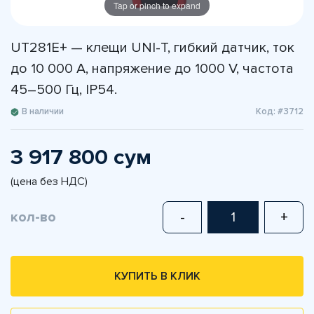
Tap or pinch to expand
UT281E+ — клещи UNI-T, гибкий датчик, ток
до 10 000 A, напряжение до 1000 V, частота
45–500 Гц, IP54.
В наличии
Код: #3712
3 917 800 сум
(цена без НДС)
кол-во
-
+
КУПИТЬ В КЛИК