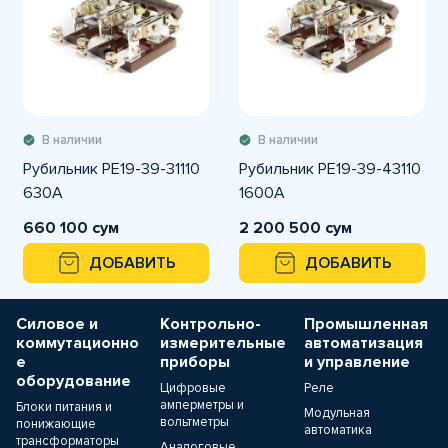
В наличии
В наличии
Рубильник РЕ19-39-31110
Рубильник РЕ19-39-43110
630А
1600А
660 100 сум
2 200 500 сум
ДОБАВИТЬ
ДОБАВИТЬ
Силовое и
Контрольно-
Промышленная
коммутационно
измерительные
автоматизация
е
приборы
и управление
оборудование
Цифровые
Реле
амперметры и
Блоки питания и
Модульная
вольтметры
понижающие
автоматика
трансформаторы
Аналоговые