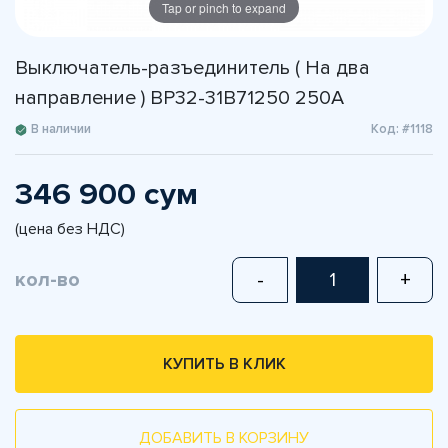
Tap or pinch to expand
Выключатель-разъединитель ( На два
направление ) ВР32-31В71250 250А
В наличии
Код: #1118
346 900 сум
(цена без НДС)
кол-во
-
+
КУПИТЬ В КЛИК
ДОБАВИТЬ В КОРЗИНУ