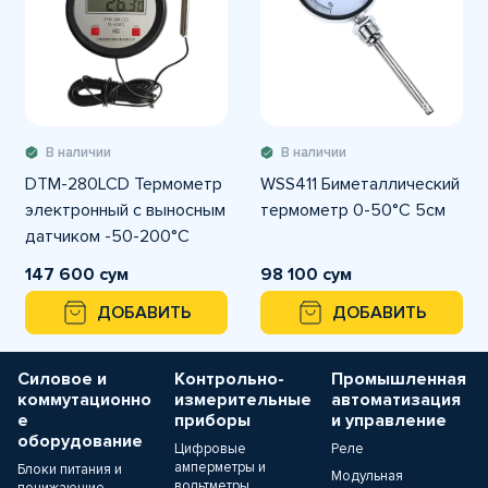
В наличии
В наличии
DTM-280LCD Термометр
WSS411 Биметаллический
электронный с выносным
термометр 0-50°C 5см
датчиком -50-200°C
ААА (длина провода 10-
147 600 сум
98 100 сум
метров)
ДОБАВИТЬ
ДОБАВИТЬ
Силовое и
Контрольно-
Промышленная
коммутационно
измерительные
автоматизация
е
приборы
и управление
оборудование
Цифровые
Реле
амперметры и
Блоки питания и
Модульная
вольтметры