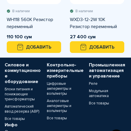
В наличии
В наличии
WH118 560K Резистор
WXD3-12-2W 10К
переменный
Резистор переменный
110 100 сум
27 400 сум
ДОБАВИТЬ
ДОБАВИТЬ
Силовое и
Контрольно-
Промышленная
коммутационно
измерительные
автоматизация
е
приборы
и управление
оборудование
Цифровые
Реле
амперметры и
Блоки питания и
Модульная
вольтметры
понижающие
автоматика
трансформаторы
Аналоговые
Все товары
амперметры и
Автоматический
вольтметры
ввод резерва (АВР)
Все товары
Все товары
Инфо