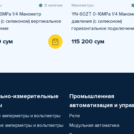
ы
В наличии
Манометры
6MPа 1/4 Манометр
YN-60ZT 0-16MPа 1/4 Маном
 (с силиконом) вертикальное
давления (с силиконом)
ение
горизонтальное подключен
0 сум
115 200 сум
льно-измерительные
Промышленная
ы
автоматизация и упра
 амперметры и вольтметры
Реле
е амперметры и вольтметры
Модульная автоматика