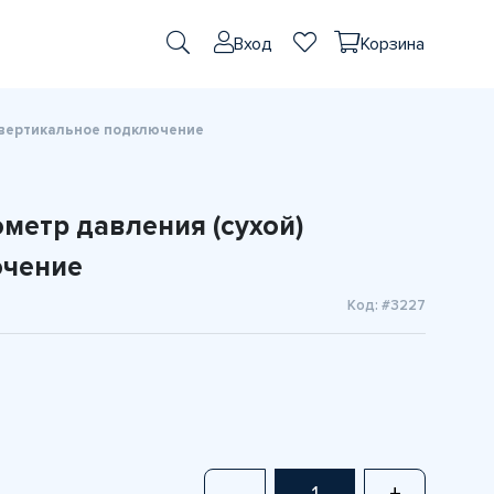
Вход
Корзина
) вертикальное подключение
ометр давления (сухой)
ючение
Код: #3227