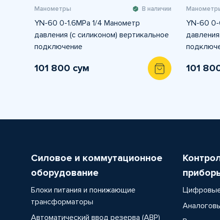
Манометры
В наличии
Манометр
YN-60 0-1.6MPа 1/4 Манометр
YN-60 0-
давления (с силиконом) вертикальное
давления
подключение
подключ
101 800 сум
101 80
Силовое и коммутационное
Контро
оборудование
прибор
Блоки питания и понижающие
Цифровые
трансформаторы
Аналоговы
Автоматический ввод резерва (АВР)