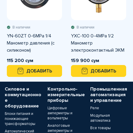
В наличии
В наличии
YN-60ZT 0-6MPа 1/4
YXC-100 0-4MPa 1/2
Манометр давления (с
Манометр
силиконом)
электроконтактный ЭКМ
горизонтальное
115 200 сум
159 900 сум
подключение
ДОБАВИТЬ
ДОБАВИТЬ
Силовое и
Контрольно-
Промышленная
коммутационно
измерительные
автоматизация
е
приборы
и управление
оборудование
Цифровые
Реле
амперметры и
Блоки питания и
Модульная
вольтметры
понижающие
автоматика
трансформаторы
Аналоговые
Все товары
амперметры и
Автоматический