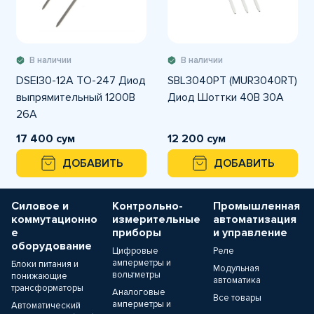
В наличии
В наличии
DSEI30-12A TO-247 Диод
SBL3040PT (MUR3040RT)
выпрямительный 1200В
Диод Шоттки 40В 30А
26А
17 400 сум
12 200 сум
ДОБАВИТЬ
ДОБАВИТЬ
Силовое и
Контрольно-
Промышленная
коммутационно
измерительные
автоматизация
е
приборы
и управление
оборудование
Цифровые
Реле
амперметры и
Блоки питания и
Модульная
вольтметры
понижающие
автоматика
трансформаторы
Аналоговые
Все товары
амперметры и
Автоматический