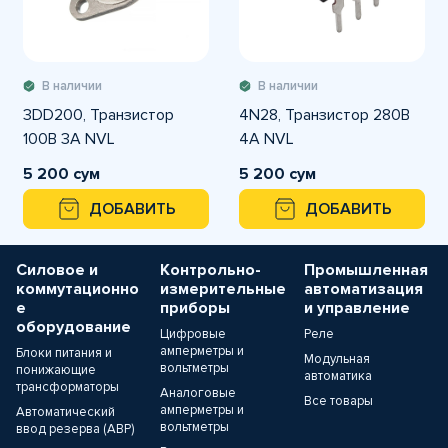
В наличии
В наличии
3DD200, Транзистор
4N28, Транзистор 280В
100В 3А NVL
4А NVL
5 200 сум
5 200 сум
ДОБАВИТЬ
ДОБАВИТЬ
Силовое и
Контрольно-
Промышленная
коммутационно
измерительные
автоматизация
е
приборы
и управление
оборудование
Цифровые
Реле
амперметры и
Блоки питания и
Модульная
вольтметры
понижающие
автоматика
трансформаторы
Аналоговые
Все товары
амперметры и
Автоматический
вольтметры
ввод резерва (АВР)