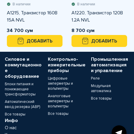
В наличии
В наличии
A1215, Транзистор 160В
A1220, Транзистор 120В
15А NVL
1.2А NVL
34 700 сум
8 700 сум
ДОБАВИТЬ
ДОБАВИТЬ
Силовое и
Контрольно-
Промышленная
коммутационно
измерительные
автоматизация
е
приборы
и управление
оборудование
Цифровые
Реле
амперметры и
Блоки питания и
Модульная
вольтметры
понижающие
автоматика
трансформаторы
Аналоговые
Все товары
амперметры и
Автоматический
вольтметры
ввод резерва (АВР)
Все товары
Все товары
Инфо
О нас