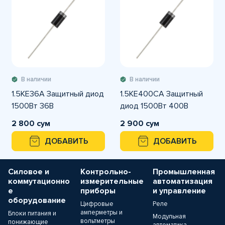
В наличии
В наличии
1.5KE36A Защитный диод
1.5KE400CA Защитный
1500Вт 36В
диод 1500Вт 400В
2 800 сум
2 900 сум
ДОБАВИТЬ
ДОБАВИТЬ
Силовое и
Контрольно-
Промышленная
коммутационно
измерительные
автоматизация
е
приборы
и управление
оборудование
Цифровые
Реле
амперметры и
Блоки питания и
Модульная
вольтметры
понижающие