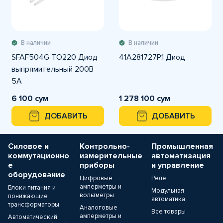
В наличии
В наличии
SFAF504G TO220 Диод
41A281727P1 Диод
выпрямительный 200В
5А
6 100 сум
1 278 100 сум
ДОБАВИТЬ
ДОБАВИТЬ
Силовое и
Контрольно-
Промышленная
коммутационно
измерительные
автоматизация
е
приборы
и управление
оборудование
Цифровые
Реле
амперметры и
Блоки питания и
Модульная
вольтметры
понижающие
автоматика
трансформаторы
Аналоговые
Все товары
амперметры и
Автоматический