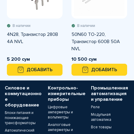
В наличии
В наличии
4N28, Транзистор 280В
50N60 TO-220,
4А NVL
Транзистор 600В 50А
NVL
5 200 сум
10 500 сум
ДОБАВИТЬ
ДОБАВИТЬ
Силовое и
Контрольно-
Промышленная
коммутационно
измерительные
автоматизация
е
приборы
и управление
оборудование
Цифровые
Реле
амперметры и
Блоки питания и
Модульная
вольтметры
понижающие
автоматика
трансформаторы
Аналоговые
Все товары
амперметры и
Автоматический