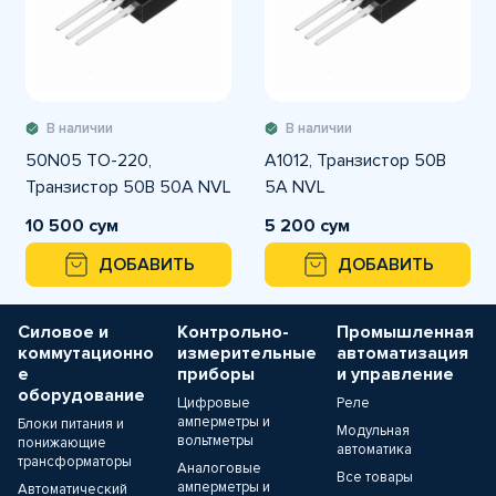
В наличии
В наличии
50N05 TO-220,
A1012, Транзистор 50В
Транзистор 50В 50А NVL
5А NVL
10 500 сум
5 200 сум
ДОБАВИТЬ
ДОБАВИТЬ
Силовое и
Контрольно-
Промышленная
коммутационно
измерительные
автоматизация
е
приборы
и управление
оборудование
Цифровые
Реле
амперметры и
Блоки питания и
Модульная
вольтметры
понижающие
автоматика
трансформаторы
Аналоговые
Все товары
амперметры и
Автоматический