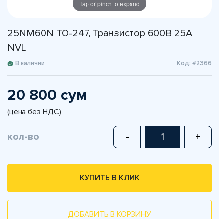
Tap or pinch to expand
25NM60N TO-247, Транзистор 600В 25А
NVL
В наличии
Код: #2366
20 800 сум
(цена без НДС)
кол-во
-
+
КУПИТЬ В КЛИК
ДОБАВИТЬ В КОРЗИНУ