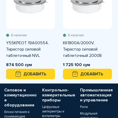
В наличии
В наличии
Y55KPEOT 19A00554,
KK1800A/2000V,
Тиристор силовой
Тиристор силовой
таблеточный NVL
таблеточный 2000В
1800А
874 500 сум
1 725 100 сум
ДОБАВИТЬ
ДОБАВИТЬ
Силовое и
Контрольно-
Промышленная
коммутационно
измерительные
автоматизация
е
приборы
и управление
оборудование
Цифровые
Реле
амперметры и
Блоки питания и
Модульная
вольтметры
понижающие