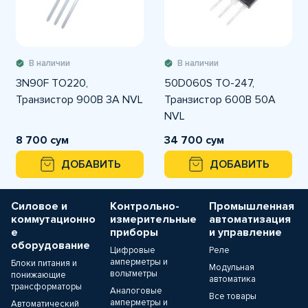
В наличии
В наличии
3N90F TO220,
50D060S TO-247,
Транзистор 900В 3А NVL
Транзистор 600В 50А
NVL
8 700 сум
34 700 сум
ДОБАВИТЬ
ДОБАВИТЬ
Силовое и
Контрольно-
Промышленная
коммутационно
измерительные
автоматизация
е
приборы
и управление
оборудование
Цифровые
Реле
амперметры и
Блоки питания и
Модульная
вольтметры
понижающие
автоматика
трансформаторы
Аналоговые
Все товары
амперметры и
Автоматический