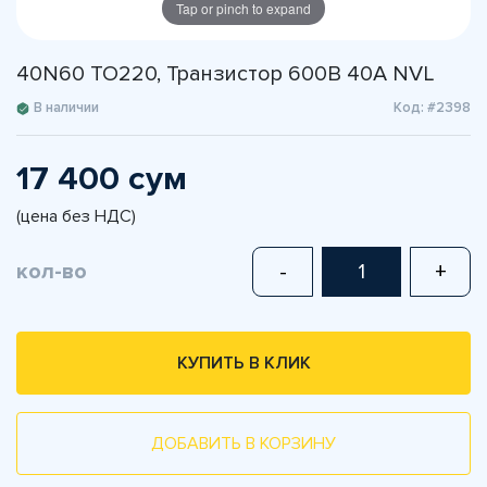
Tap or pinch to expand
40N60 TO220, Транзистор 600В 40А NVL
В наличии
Код: #2398
17 400 сум
(цена без НДС)
кол-во
-
+
КУПИТЬ В КЛИК
ДОБАВИТЬ В КОРЗИНУ