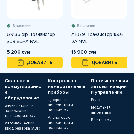
В наличии
В наличии
6N135 dip, Транзистор
A1079, Транзистор 160В
30В 50мА NVL
2А NVL
5 200 сум
13 900 сум
ДОБАВИТЬ
ДОБАВИТЬ
Силовое и
Контрольно-
Промышленная
коммутационно
измерительные
автоматизация
е
приборы
и управление
оборудование
Цифровые
Реле
амперметры и
Блоки питания и
Модульная
вольтметры
понижающие
автоматика
трансформаторы
Аналоговые
Все товары
амперметры и
Автоматический
вольтметры
ввод резерва (АВР)