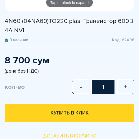
Tap or pinch to expand
4N60 (04NA60)TO220 plas, Транзистор 600В
4А NVL
В наличии
Код: #2408
8 700 сум
(цена без НДС)
кол-во
-
+
КУПИТЬ В КЛИК
ДОБАВИТЬ В КОРЗИНУ