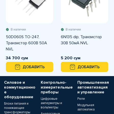
В наличии
В наличии
50D060S TO-247,
6N135 dip, Транзистор
Транзистор 600В 50А
30В 50мА NVL
NVL
34 700 сум
5 200 сум
ДОБАВИТЬ
ДОБАВИТЬ
Силовое и
Контрольно-
Промышленная
коммутационно
измерительные
автоматизация
е
приборы
и управление
оборудование
Цифровые
Реле
амперметры и
Блоки питания и
Модульная
вольтметры
понижающие
автоматика
трансформаторы
Аналоговые