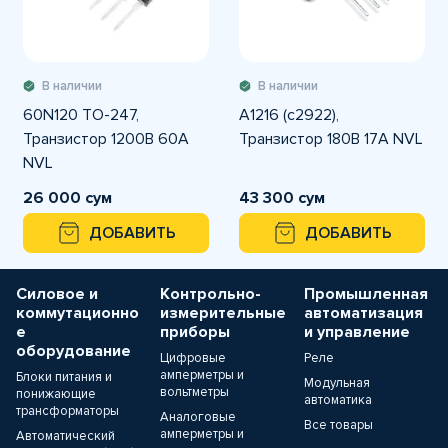
В наличии
В наличии
60N120 TO-247,
A1216 (c2922),
Транзистор 1200В 60А
Транзистор 180В 17А NVL
NVL
26 000 сум
43 300 сум
ДОБАВИТЬ
ДОБАВИТЬ
Силовое и
Контрольно-
Промышленная
коммутационно
измерительные
автоматизация
е
приборы
и управление
оборудование
Цифровые
Реле
амперметры и
Блоки питания и
Модульная
вольтметры
понижающие
автоматика
трансформаторы
Аналоговые
Все товары
амперметры и
Автоматический