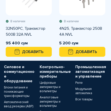
В наличии
В наличии
32N50PC, Транзистор
4N25, Транзистор 250В
500В 32А NVL
4А NVL
95 400 сум
5 200 сум
ДОБАВИТЬ
ДОБАВИТЬ
Силовое и
Контрольно-
Промышленная
коммутационно
измерительные
автоматизация
е
приборы
и управление
оборудование
Цифровые
Реле
амперметры и
Блоки питания и
Модульная
вольтметры
понижающие
автоматика
трансформаторы
Аналоговые
Все товары
амперметры и
Автоматический
вольтметры
ввод резерва (АВР)