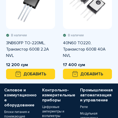
В наличии
В наличии
3NB60FP TO-220ML,
40N60 TO220,
Транзистор 600В 2.2А
Транзистор 600В 40А
NVL
NVL
12 200 сум
17 400 сум
ДОБАВИТЬ
ДОБАВИТЬ
Силовое и
Контрольно-
Промышленная
коммутационно
измерительные
автоматизация
е
приборы
и управление
оборудование
Цифровые
Реле
амперметры и
Блоки питания и
Модульная
вольтметры
понижающие