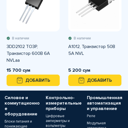
В наличии
В наличии
3DD2102 TO3P,
A1012, Транзистор 50В
Транзистор 600В 6А
5А NVL
NVLaa
15 700 сум
5 200 сум
ДОБАВИТЬ
ДОБАВИТЬ
Силовое и
Контрольно-
Промышленная
коммутационно
измерительные
автоматизация
е
приборы
и управление
оборудование
Цифровые
Реле
амперметры и
Блоки питания и
Модульная
вольтметры
понижающие