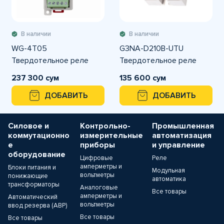
В наличии
В наличии
WG-4T05
G3NA-D210B-UTU
Твердотельное реле
Твердотельное реле
237 300 сум
135 600 сум
ДОБАВИТЬ
ДОБАВИТЬ
Силовое и
Контрольно-
Промышленная
коммутационно
измерительные
автоматизация
е
приборы
и управление
оборудование
Цифровые
Реле
амперметры и
Блоки питания и
Модульная
вольтметры
понижающие
автоматика
трансформаторы
Аналоговые
Все товары
амперметры и
Автоматический
вольтметры
ввод резерва (АВР)
Все товары
Все товары