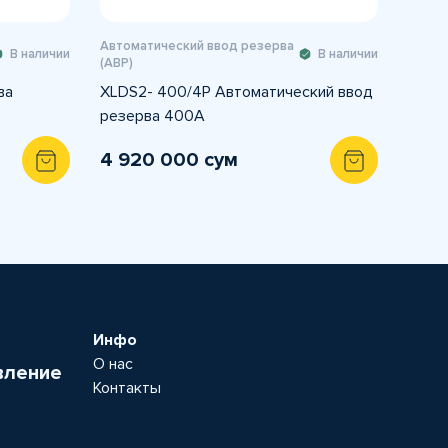
Автоматический ввод резерва
В наличии
В наличии
(АВР)
ва
XLDS2- 400/4P Автоматический ввод
резерва 400A
4 920 000 сум
Инфо
О нас
вление
Контакты