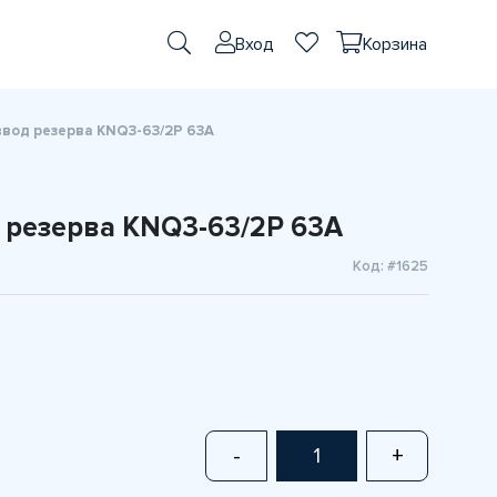
Вход
Корзина
вод резерва KNQ3-63/2P 63А
 резерва KNQ3-63/2P 63А
Код: #1625
-
+