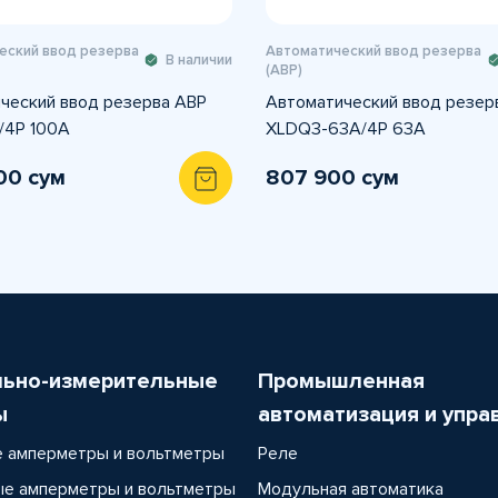
еский ввод резерва
Автоматический ввод резерва
В наличии
(АВР)
ческий ввод резерва АВР
Автоматический ввод резер
/4P 100A
XLDQ3-63A/4Р 63А
00 сум
807 900 сум
льно-измерительные
Промышленная
ы
автоматизация и упра
 амперметры и вольтметры
Реле
е амперметры и вольтметры
Модульная автоматика