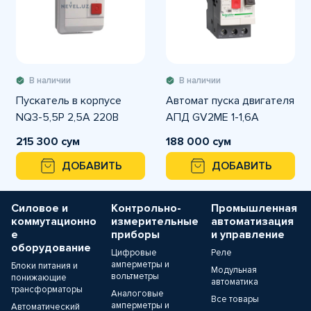
В наличии
В наличии
Пускатель в корпусе
Автомат пуска двигателя
NQ3-5,5P 2,5A 220В
АПД GV2ME 1-1,6A
215 300 сум
188 000 сум
ДОБАВИТЬ
ДОБАВИТЬ
Силовое и
Контрольно-
Промышленная
коммутационно
измерительные
автоматизация
е
приборы
и управление
оборудование
Цифровые
Реле
амперметры и
Блоки питания и
Модульная
вольтметры
понижающие
автоматика
трансформаторы
Аналоговые
Все товары
амперметры и
Автоматический