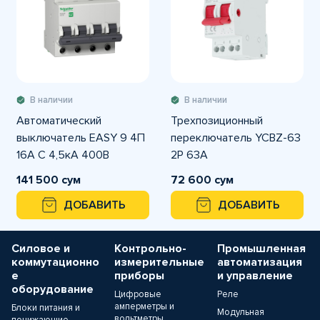
В наличии
В наличии
Автоматический
Трехпозиционный
выключатель EASY 9 4П
переключатель YCBZ-63
16А С 4,5кА 400В
2P 63А
141 500 сум
72 600 сум
ДОБАВИТЬ
ДОБАВИТЬ
Силовое и
Контрольно-
Промышленная
коммутационно
измерительные
автоматизация
е
приборы
и управление
оборудование
Цифровые
Реле
амперметры и
Блоки питания и
Модульная
вольтметры