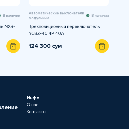
Автоматические выключатели
В наличии
В наличии
модульные
ль NXB-
Трехпозиционный переключатель
YCBZ-40 4Р 40A
124 300 сум
Инфо
О нас
вление
Контакты