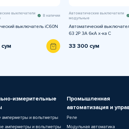
еские выключатели
Автоматические выключатели
В наличии
е
модульные
ческий выключатель iC60N
Автоматический выключате
63 2P 3A 6кА х-ка С
 сум
33 300 сум
льно-измерительные
Промышленная
ы
автоматизация и упра
 амперметры и вольтметры
Реле
е амперметры и вольтметры
Модульная автоматика