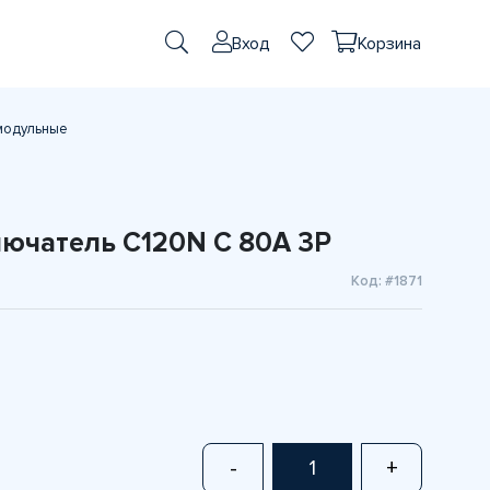
Вход
Корзина
модульные
ючатель C120N C 80A 3P
Код: #1871
-
+