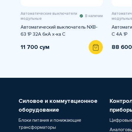
Автоматические выключатели
Автоматич
В наличии
модульные
модульны
Автоматический выключатель NXB-
Автомати
63 1P 32A 6кА х-ка С
C 4A 1P
11 700 сум
88 600
Силовое и коммутационное
Контро
оборудование
прибор
Блоки питания и понижающие
Цифровые
трансформаторы
Аналоговы