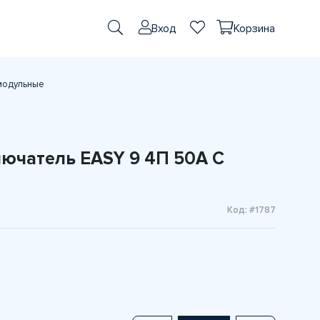
Вход
Корзина
модульные
ючатель EASY 9 4П 50А С
Код: #1787