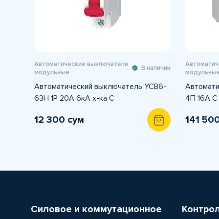
Автоматические выключатели
Автоматич
В наличии
модульные
модульны
Автоматический выключатель YCB6-
Автомати
63H 1P 20A 6кА х-ка С
4П 16А С
12 300 сум
141 50
Силовое и коммутационное
Контро