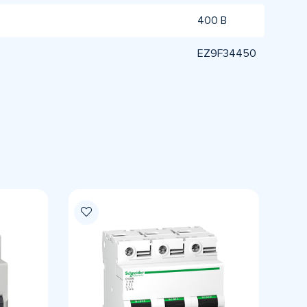
400 В
EZ9F34450