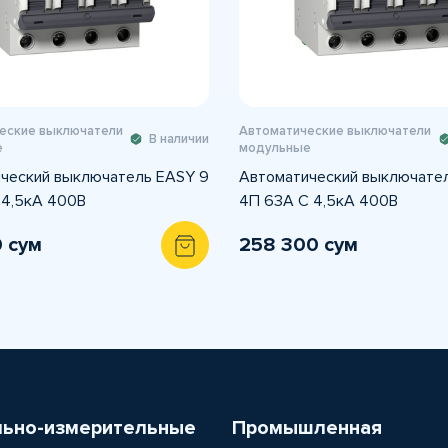
еские выключатели
Автоматические выключатели
В наличии
е
модульные
ческий выключатель EASY 9
Автоматический выключате
 4,5кА 400В
4П 63А С 4,5кА 400В
0 сум
258 300 сум
льно-измерительные
Промышленная