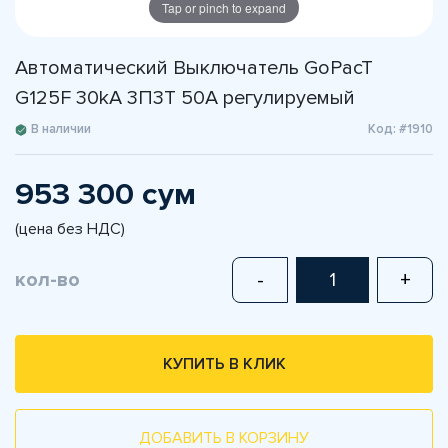
Tap or pinch to expand
Автоматический Выключатель GoPacT
G125F 30kA 3П3Т 50A регулируемый
В наличии
Код: #1910
953 300 сум
(цена без НДС)
кол-во
-
+
КУПИТЬ В КЛИК
ДОБАВИТЬ В КОРЗИНУ