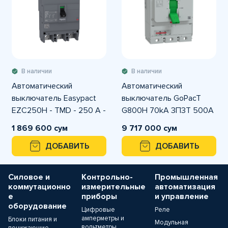
В наличии
В наличии
Автоматический
Автоматический
выключатель Easypact
выключатель GoPacT
EZC250H - TMD - 250 A -
G800H 70kA 3П3Т 500A
3 полюса 3Т
электронный
1 869 600 сум
9 717 000 сум
ДОБАВИТЬ
ДОБАВИТЬ
Силовое и
Контрольно-
Промышленная
коммутационно
измерительные
автоматизация
е
приборы
и управление
оборудование
Цифровые
Реле
амперметры и
Блоки питания и
Модульная
вольтметры