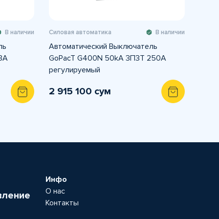
В наличии
Силовая автоматика
В наличии
ль
Автоматический Выключатель
3A
GoPacT G400N 50kA 3П3Т 250A
регулируемый
2 915 100 сум
Инфо
О нас
вление
Контакты