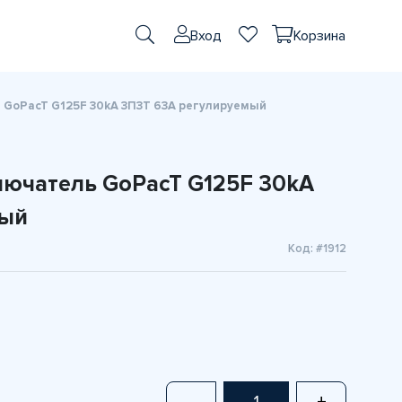
Вход
Корзина
GoPacT G125F 30kA 3П3Т 63A регулируемый
ючатель GoPacT G125F 30kA
мый
Код: #1912