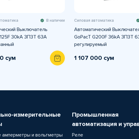
втоматика
В наличии
Силовая автоматика
ческий Выключатель
Автоматический Выключате
125F 30kA 3П3Т 63A
GoPacT G200F 36kA 3П3Т 6
ванный
регулируемый
0 сум
1 107 000 сум
льно-измерительные
Промышленная
ы
автоматизация и упра
 амперметры и вольтметры
Реле