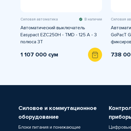
Силовая автоматика
В наличии
Силовая а
Автоматический выключатель
Автомати
Easypact EZC250H - TMD - 125 A - 3
GoPacT G
полюса 3Т
фиксиро
1 107 000 сум
738 00
Силовое и коммутационное
Контро
оборудование
прибор
Блоки питания и понижающие
Цифровые