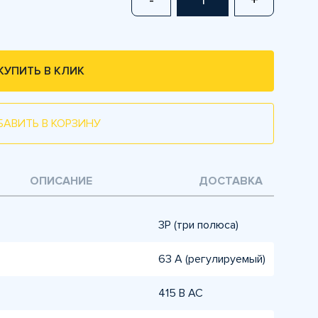
-
+
КУПИТЬ В КЛИК
БАВИТЬ В КОРЗИНУ
ОПИСАНИЕ
ДОСТАВКА
3P (три полюса)
63 А (регулируемый)
415 В AC